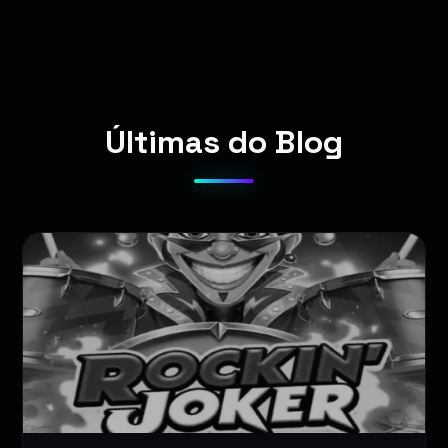
Últimas do Blog