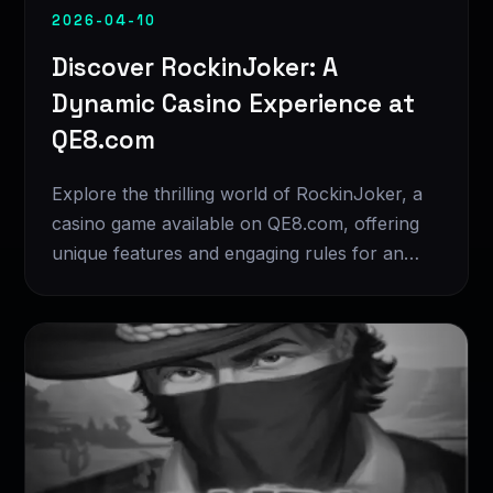
2026-04-10
Discover RockinJoker: A
Dynamic Casino Experience at
QE8.com
Explore the thrilling world of RockinJoker, a
casino game available on QE8.com, offering
unique features and engaging rules for an
exciting gaming experience.