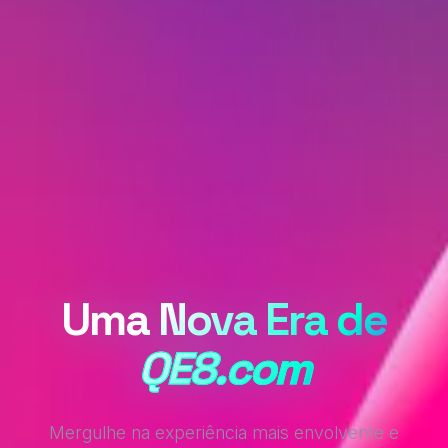
Uma Nova Era de
QE8.com
Mergulhe na experiência mais envolvente e